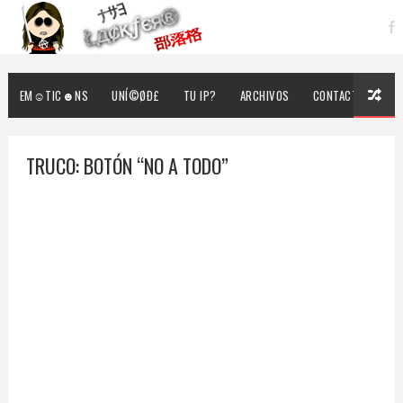
EM☺TIC☻NS
UNÍ©ØÐ£
TU IP?
ARCHIVOS
CONTACTO
TRUCO: BOTÓN “NO A TODO”