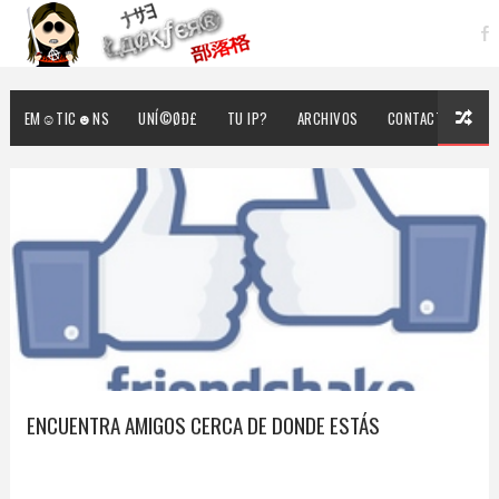
EM☺TIC☻NS
UNÍ©ØÐ£
TU IP?
ARCHIVOS
CONTACTO
ENCUENTRA AMIGOS CERCA DE DONDE ESTÁS