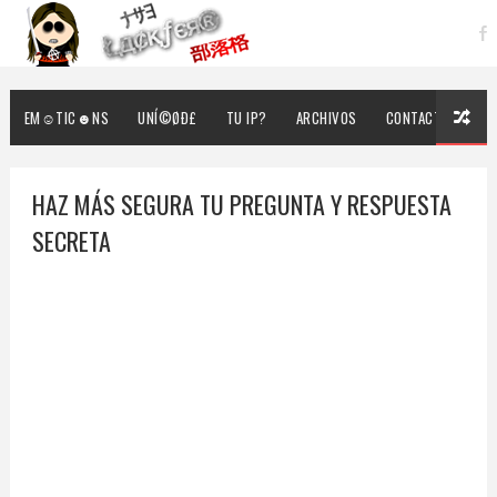
EM☺TIC☻NS
UNÍ©ØÐ£
TU IP?
ARCHIVOS
CONTACTO
HAZ MÁS SEGURA TU PREGUNTA Y RESPUESTA
SECRETA