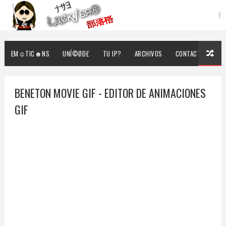
EM☺TIC☻NS
UNÍ©ØÐ£
TU IP?
ARCHIVOS
CONTACTO
BENETON MOVIE GIF - EDITOR DE ANIMACIONES
GIF