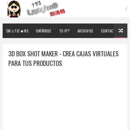
EM☺TIC☻NS
UNÍ©ØÐ£
TU IP?
ARCHIVOS
CONTACTO
3D BOX SHOT MAKER - CREA CAJAS VIRTUALES
PARA TUS PRODUCTOS