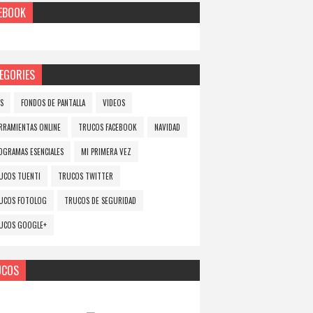
EBOOK
EGORIES
PS
FONDOS DE PANTALLA
VIDEOS
RRAMIENTAS ONLINE
TRUCOS FACEBOOK
NAVIDAD
OGRAMAS ESENCIALES
MI PRIMERA VEZ
UCOS TUENTI
TRUCOS TWITTER
UCOS FOTOLOG
TRUCOS DE SEGURIDAD
UCOS GOOGLE+
UCOS