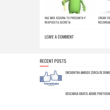
HAZ MÁS SEGURA TU PREGUNTA Y
CREAR CO
RESPUESTA SECRETA
RECORDA
LEAVE A COMMENT
RECENT POSTS
ENCUENTRA AMIGOS CERCA DE DOND
DESCARGA GRATIS ADOBE PHOTOSH