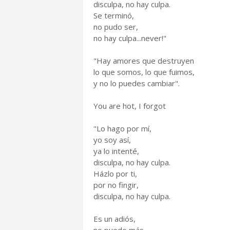
disculpa, no hay culpa.
Se terminó,
no pudo ser,
no hay culpa...never!"
"Hay amores que destruyen
lo que somos, lo que fuimos,
y no lo puedes cambiar".
You are hot, I forgot
"Lo hago por mí,
yo soy así,
ya lo intenté,
disculpa, no hay culpa.
Házlo por ti,
por no fingir,
disculpa, no hay culpa.
Es un adiós,