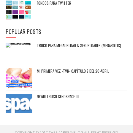
FONDOS PARA TWITTER
POPULAR POSTS
TRUCO PARA MEGAUPLOAD & SEXUPLOADER (MEGAROTIC)
MI PRIMERA VEZ -TVN- CAPÍTULO 7 DEL 20-ABRIL
NEW!!! TRUCO SENDSPACE !!!!
COPYRIGHT © 2017
THE ŁД¢ҚƑЄЯ® BLOG
ALL RIGHT RESERVED