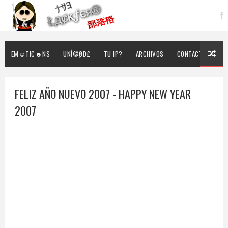
EM☺TIC☻NS
UNÍ©ØÐ£
TU IP?
ARCHIVOS
CONTACTO
FELIZ AÑO NUEVO 2007 - HAPPY NEW YEAR
2007