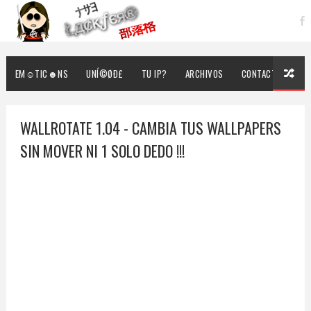
EM☺TIC☻NS
UNÍ©ØÐ£
TU IP?
ARCHIVOS
CONTACTO
WALLROTATE 1.04 - CAMBIA TUS WALLPAPERS
SIN MOVER NI 1 SOLO DEDO !!!