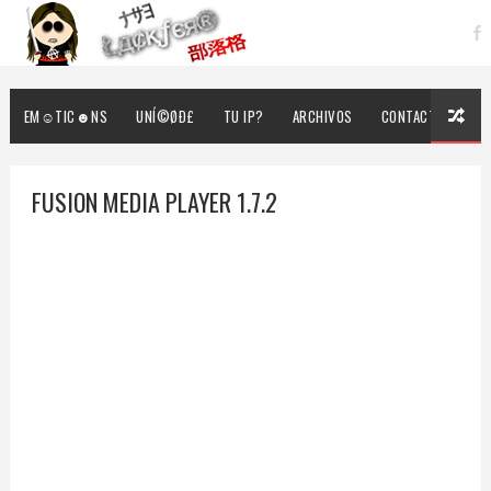
EM☺TIC☻NS
UNÍ©ØÐ£
TU IP?
ARCHIVOS
CONTACTO
FUSION MEDIA PLAYER 1.7.2